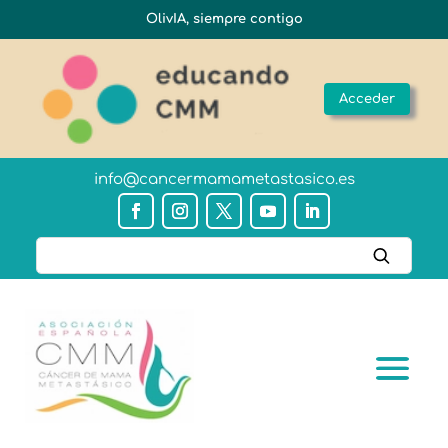
OlivIA, siempre contigo
Acceder
info@cancermamametastasico.es