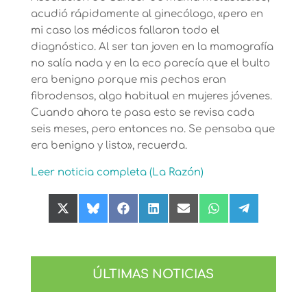
acudió rápidamente al ginecólogo, «pero en
mi caso los médicos fallaron todo el
diagnóstico. Al ser tan joven en la mamografía
no salía nada y en la eco parecía que el bulto
era benigno porque mis pechos eran
fibrodensos, algo habitual en mujeres jóvenes.
Cuando ahora te pasa esto se revisa cada
seis meses, pero entonces no. Se pensaba que
era benigno y listo», recuerda.
Leer noticia completa (La Razón)
Compartir
Compartir
Compartir
Compartir
Compartir
Compartir
Compartir
en
en
en
en
en
en
en
X
Bluesky
Facebook
LinkedIn
Email
WhatsApp
Telegram
(Twitter)
ÚLTIMAS NOTICIAS