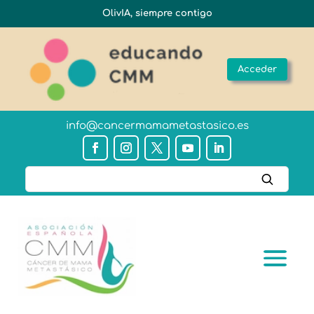
OlivIA, siempre contigo
Acceder
info@cancermamametastasico.es