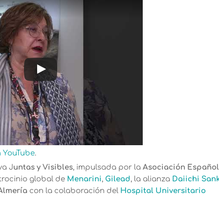
n YouTube
.
va J
untas y Visibles
, impulsada por la
Asociación Españo
atrocinio global de
Menarini
,
Gilead
, la alianza
Daiichi San
Almería
con la colaboración del
Hospital Universitario