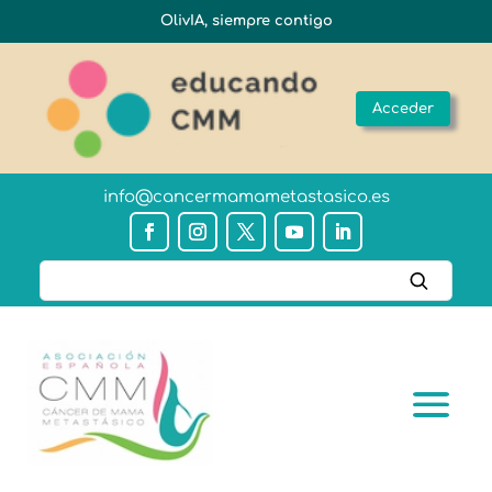
OlivIA, siempre contigo
Acceder
info@cancermamametastasico.es