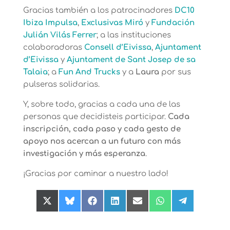
Gracias también a los patrocinadores
DC10
Ibiza Impulsa
,
Exclusivas Miró
y
Fundación
Julián Vilás Ferrer
; a las instituciones
colaboradoras
Consell d’Eivissa
,
Ajuntament
d’Eivissa
y
Ajuntament de Sant Josep de sa
Talaia
; a
Fun And Trucks
y a
Laura
por sus
pulseras solidarias.
Y, sobre todo, gracias a cada una de las
personas que decidisteis participar.
Cada
inscripción, cada paso y cada gesto de
apoyo nos acercan a un futuro con más
investigación y más esperanza
.
¡Gracias por caminar a nuestro lado!
Compartir
Compartir
Compartir
Compartir
Compartir
Compartir
Compartir
en
en
en
en
en
en
en
X
Bluesky
Facebook
LinkedIn
Email
WhatsApp
Telegram
(Twitter)