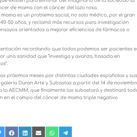
ue existen para eliminar del imaginario de la sociedad la
ncer de mama con el cáncer del lazo rosa.
e mama es un problema social, no solo médico, por el gran
 40-50 años, y reclamó más recursos para investigación
nsayos orientados a mejorar eficiencias de fármacos o
resentación recordando que todos podemos ser pacientes 
r una sanidad que “investiga y avanza, basada en
os”.
 los próximos meses por distintas ciudades españolas y su
 galería Duran Arte y Subastas a partir del 14 de noviembr
a la AECMM, que finalmente las subastará y destinará tod
n en el campo del cáncer de mama triple negativo
rtir
Compartir
Compartir
Compartir
Compartir
Compartir
Compartir