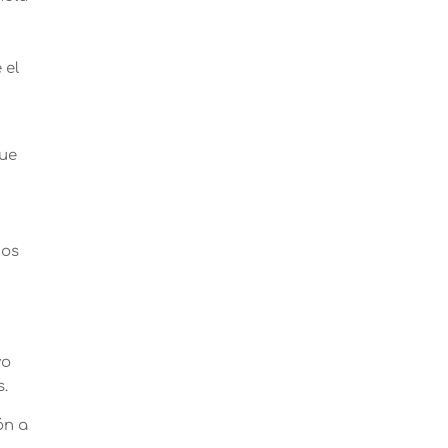
 el
que
dos
vo
s.
ón a