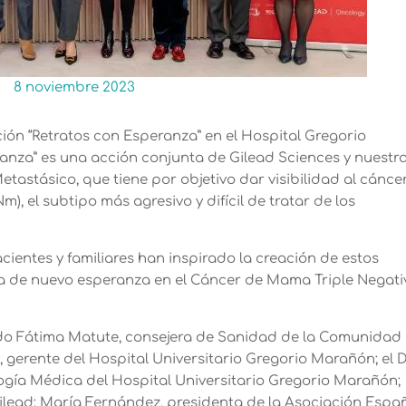
8 noviembre 2023
ión “Retratos con Esperanza” en el Hospital Gregorio
anza” es una acción conjunta de Gilead Sciences y nuestr
stásico, que tiene por objetivo dar visibilidad al cánce
, el subtipo más agresivo y difícil de tratar de los
ientes y familiares han inspirado la creación de estos
nda de nuevo esperanza en el Cáncer de Mama Triple Negati
ado Fátima Matute, consejera de Sanidad de la Comunidad
 gerente del Hospital Universitario Gregorio Marañón; el D
logía Médica del Hospital Universitario Gregorio Marañón;
ilead; María Fernández, presidenta de la Asociación Espa