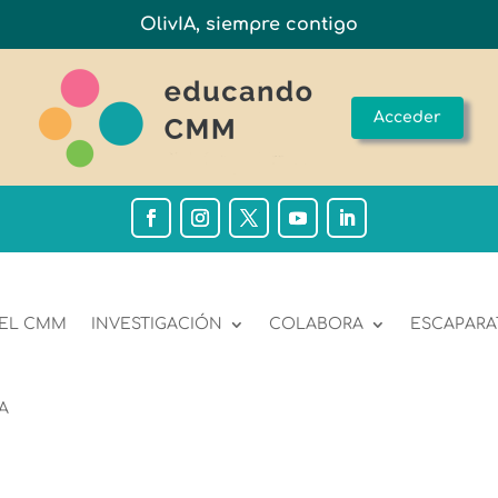
OlivIA, siempre contigo
Acceder
 EL CMM
INVESTIGACIÓN
COLABORA
ESCAPARA
A