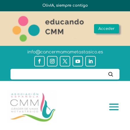
OlivIA, siempre contigo
Acceder
info@cancermamametastasico.es