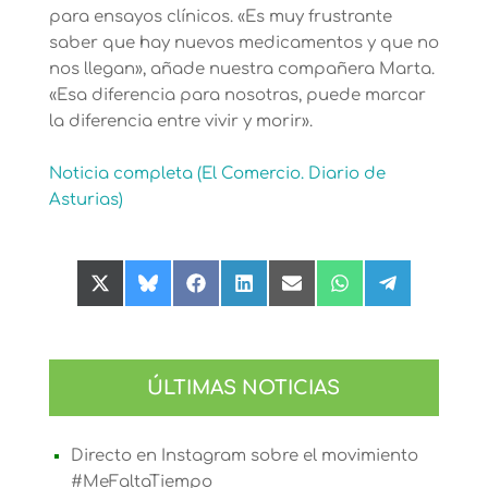
para ensayos clínicos. «Es muy frustrante
saber que hay nuevos medicamentos y que no
nos llegan», añade nuestra compañera Marta.
«Esa diferencia para nosotras, puede marcar
la diferencia entre vivir y morir».
Noticia completa (El Comercio. Diario de
Asturias)
Compartir
Compartir
Compartir
Compartir
Compartir
Compartir
Compartir
en
en
en
en
en
en
en
X
Bluesky
Facebook
LinkedIn
Email
WhatsApp
Telegram
(Twitter)
ÚLTIMAS NOTICIAS
Directo en Instagram sobre el movimiento
#MeFaltaTiempo