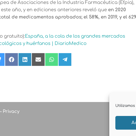
pea de Asociaciones de la Industria Farmacéutica (Efpia),
 este año, y en ediciones anteriores reveló que
en 2020
total de medicamentos aprobados; el 58%, en 2019, y el 62
o gratuito):
España, a la cola de los grandes mercados
ológicos y huérfanos | DiarioMedico
rtir
Compartir
Compartir
Compartir
Compartir
Compartir
Compartir
en
en
en
en
en
en
Bluesky
Facebook
LinkedIn
Email
WhatsApp
Telegram
r)
Utilizamos 
–
Privacy
A