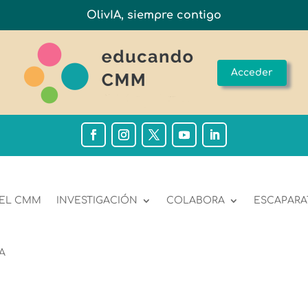
OlivIA, siempre contigo
Acceder
 EL CMM
INVESTIGACIÓN
COLABORA
ESCAPARA
A