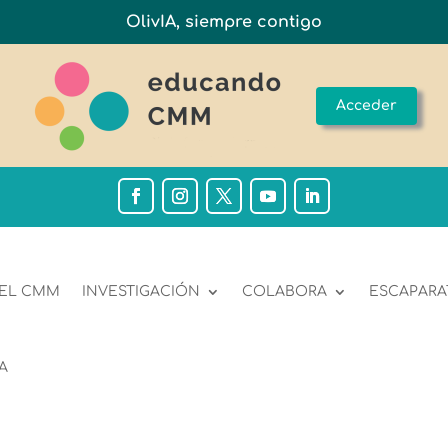
OlivIA, siempre contigo
Acceder
 EL CMM
INVESTIGACIÓN
COLABORA
ESCAPARA
A