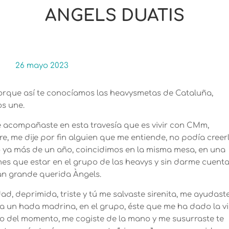
ANGELS DUATIS
26 mayo 2023
 porque así te conocíamos las heavysmetas de Cataluña,
os une.
 acompañaste en esta travesía que es vivir con CMm,
re, me dije por fin alguien que me entiende, no podía creerl
 ya más de un año, coincidimos en la misma mesa, en una
enes que estar en el grupo de las heavys y sin darme cuent
an grande querida Àngels.
d, deprimida, triste y tú me salvaste sirenita, me ayudast
ra un hada madrina, en el grupo, éste que me ha dado la v
o del momento, me cogiste de la mano y me susurraste te