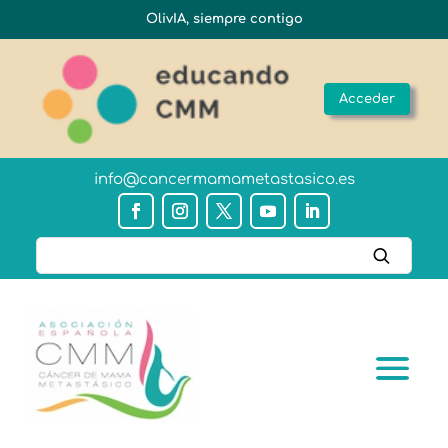
OlivIA, siempre contigo
Acceder
info@cancermamametastasico.es