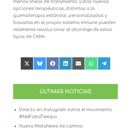
menos líneas de tratamiento. Estas nuevas
opciones terapéuticas, distintas a la
quimioterapia estándar, personalizadas y
basadas en el propio sistema inmune pueden
realmente revolucionar el abordaje de estos
tipos de CMm.
Compartir
Compartir
Compartir
Compartir
Compartir
Compartir
Compartir
en
en
en
en
en
en
en
X
Bluesky
Facebook
LinkedIn
Email
WhatsApp
Telegram
(Twitter)
ÚLTIMAS NOTICIAS
Directo en Instagram sobre el movimiento
#MeFaltaTiempo
Nueva MetaNews de camino