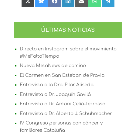
Compartir
Compartir
Compartir
Compartir
Compartir
Compartir
Compartir
en
en
en
en
en
en
en
X
Bluesky
Facebook
LinkedIn
Email
WhatsApp
Telegram
(Twitter)
ÚLTIMAS NOTICIAS
Directo en Instagram sobre el movimiento
#MeFaltaTiempo
Nueva MetaNews de camino
El Carmen en San Esteban de Pravia
Entrevista a la Dra. Pilar Aliseda
Entrevista a Dr. Joaquín Gavilá
Entrevista a Dr. Antoni Celià-Terrassa
Entrevista a Dr. Alberto J. Schuhmacher
IV Congreso personas con cáncer y
familiares Cataluña