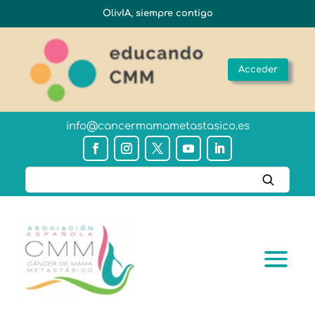
OlivIA, siempre contigo
Acceder
info@cancermamametastasico.es