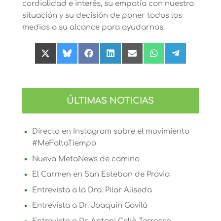
cordialidad e interés, su empatía con nuestra
situación y su decisión de poner todos los
medios a su alcance para ayudarnos.
Compartir
Compartir
Compartir
Compartir
Compartir
Compartir
Compartir
en
en
en
en
en
en
en
X
Bluesky
Facebook
LinkedIn
Email
WhatsApp
Telegram
(Twitter)
ÚLTIMAS NOTICIAS
Directo en Instagram sobre el movimiento
#MeFaltaTiempo
Nueva MetaNews de camino
El Carmen en San Esteban de Pravia
Entrevista a la Dra. Pilar Aliseda
Entrevista a Dr. Joaquín Gavilá