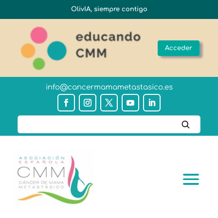
OlivIA, siempre contigo
Acceder
info@cancermamametastasico.es