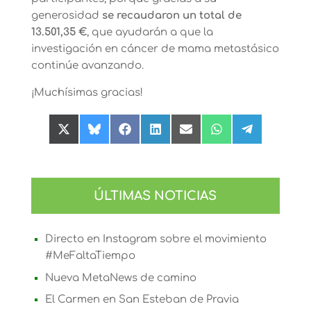
generosidad
se recaudaron un total de
13.501,35 €
, que ayudarán a que la
investigación en cáncer de mama metastásico
continúe avanzando.
¡Muchísimas gracias!
Compartir
Compartir
Compartir
Compartir
Compartir
Compartir
Compartir
en
en
en
en
en
en
en
X
Bluesky
Facebook
LinkedIn
Email
WhatsApp
Telegram
(Twitter)
ÚLTIMAS NOTICIAS
Directo en Instagram sobre el movimiento
#MeFaltaTiempo
Nueva MetaNews de camino
El Carmen en San Esteban de Pravia