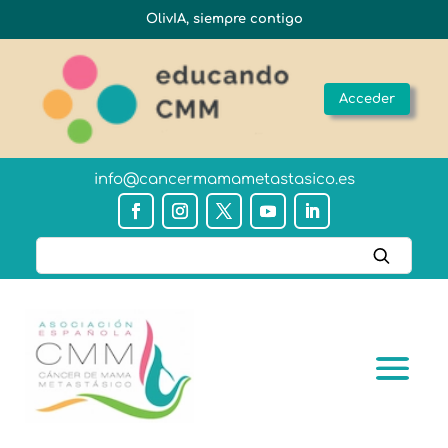
OlivIA, siempre contigo
Acceder
info@cancermamametastasico.es