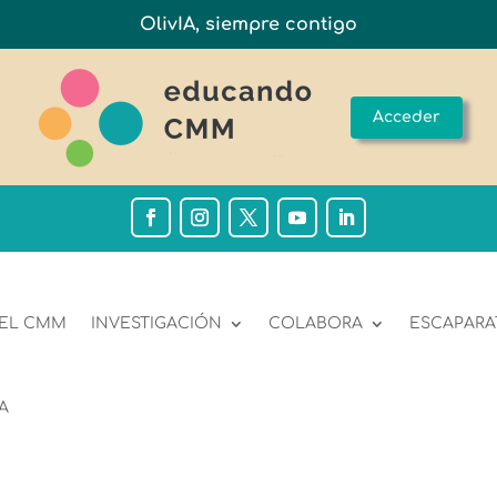
OlivIA, siempre contigo
Acceder
 EL CMM
INVESTIGACIÓN
COLABORA
ESCAPARA
A