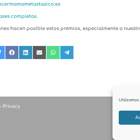
ncermamametastasico.es
ases completas
.
ones hacen posible estos premios, especialmente a nuestr
rtir
Compartir
Compartir
Compartir
Compartir
Compartir
Compartir
en
en
en
en
en
en
Bluesky
Facebook
LinkedIn
Email
WhatsApp
Telegram
r)
Utilizamos 
–
Privacy
A