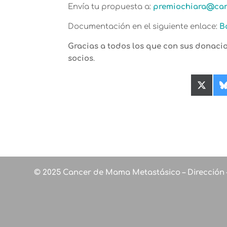
Envía tu propuesta a:
premiochiara@ca
Documentación en el siguiente enlace:
B
Gracias a todos los que con sus donaci
socios
.
Compa
en
X
(Twitte
© 2025 Cancer de Mama Metastásico – Dirección 