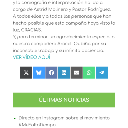
y la coreografía e interpretación ha ido a
cargo de Astrid Molinero y Pastor Rodríguez.
A todos ellos y a todas las personas que han
hecho posible que esta campaña haya visto la
luz, GRACIAS.
Y, para terminar, un agradecimiento especial a
nuestra compañera Araceli Oubiña por su
incansable trabajo y su infinita paciencia.
VER VÍDEO AQUÍ
Compartir
Compartir
Compartir
Compartir
Compartir
Compartir
Compartir
en
en
en
en
en
en
en
X
Bluesky
Facebook
LinkedIn
Email
WhatsApp
Telegram
(Twitter)
ÚLTIMAS NOTICIAS
Directo en Instagram sobre el movimiento
#MeFaltaTiempo