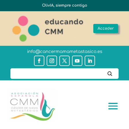
OlivIA, siempre contigo
Acceder
info@cancermamametastasico.es