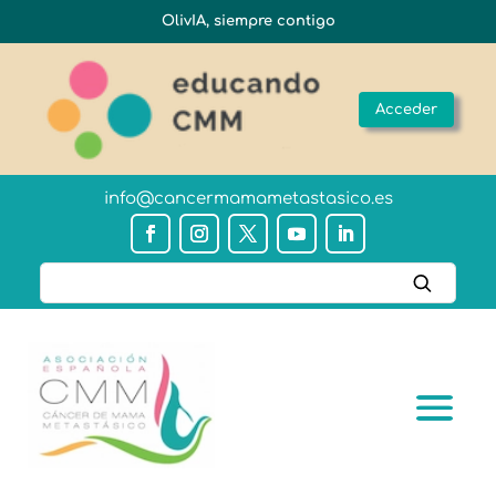
OlivIA, siempre contigo
Acceder
info@cancermamametastasico.es