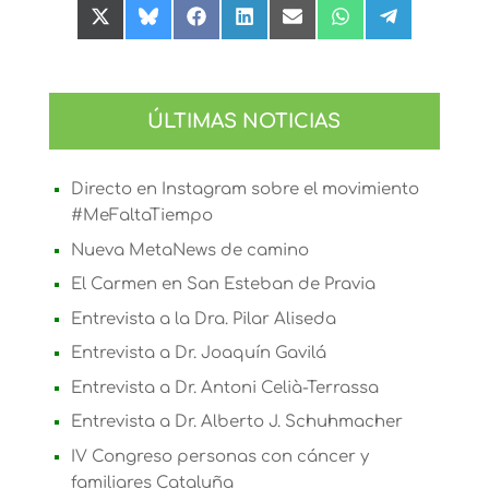
Compartir
Compartir
Compartir
Compartir
Compartir
Compartir
Compartir
en
en
en
en
en
en
en
X
Bluesky
Facebook
LinkedIn
Email
WhatsApp
Telegram
(Twitter)
ÚLTIMAS NOTICIAS
Directo en Instagram sobre el movimiento
#MeFaltaTiempo
Nueva MetaNews de camino
El Carmen en San Esteban de Pravia
Entrevista a la Dra. Pilar Aliseda
Entrevista a Dr. Joaquín Gavilá
Entrevista a Dr. Antoni Celià-Terrassa
Entrevista a Dr. Alberto J. Schuhmacher
IV Congreso personas con cáncer y
familiares Cataluña