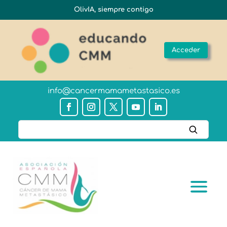
OlivIA, siempre contigo
Acceder
info@cancermamametastasico.es