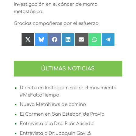
investigación en el cáncer de mama
metastásico.
Gracias compañeras por el esfuerzo
Compartir
Compartir
Compartir
Compartir
Compartir
Compartir
Compartir
en
en
en
en
en
en
en
X
Bluesky
Facebook
LinkedIn
Email
WhatsApp
Telegram
(Twitter)
ÚLTIMAS NOTICIAS
Directo en Instagram sobre el movimiento
#MeFaltaTiempo
Nueva MetaNews de camino
El Carmen en San Esteban de Pravia
Entrevista a la Dra. Pilar Aliseda
Entrevista a Dr. Joaquín Gavilá