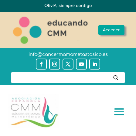
OlivIA, siempre contigo
Acceder
info@cancermamametastasico.es