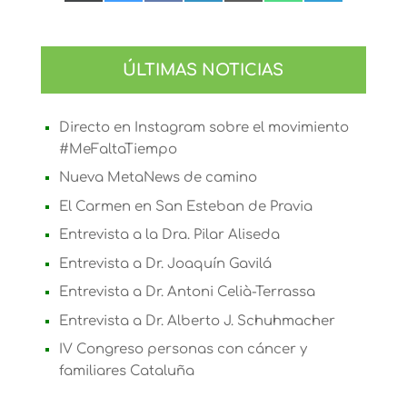
en
en
en
en
en
en
en
X
Bluesky
Facebook
LinkedIn
Email
WhatsApp
Telegram
(Twitter)
ÚLTIMAS NOTICIAS
Directo en Instagram sobre el movimiento
#MeFaltaTiempo
Nueva MetaNews de camino
El Carmen en San Esteban de Pravia
Entrevista a la Dra. Pilar Aliseda
Entrevista a Dr. Joaquín Gavilá
Entrevista a Dr. Antoni Celià-Terrassa
Entrevista a Dr. Alberto J. Schuhmacher
IV Congreso personas con cáncer y
familiares Cataluña