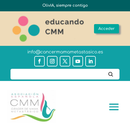
OlivIA, siempre contigo
Acceder
info@cancermamametastasico.es