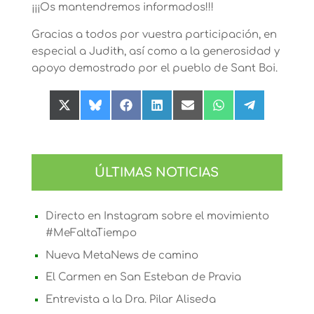
¡¡¡Os mantendremos informados!!!
Gracias a todos por vuestra participación, en
especial a Judith, así como a la generosidad y
apoyo demostrado por el pueblo de Sant Boi.
Compartir
Compartir
Compartir
Compartir
Compartir
Compartir
Compartir
en
en
en
en
en
en
en
X
Bluesky
Facebook
LinkedIn
Email
WhatsApp
Telegram
(Twitter)
ÚLTIMAS NOTICIAS
Directo en Instagram sobre el movimiento
#MeFaltaTiempo
Nueva MetaNews de camino
El Carmen en San Esteban de Pravia
Entrevista a la Dra. Pilar Aliseda