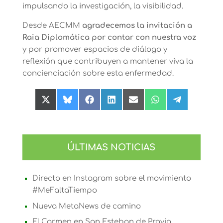
impulsando la investigación, la visibilidad.
Desde AECMM
agradecemos la invitación a
Raia Diplomática por contar con nuestra voz
y por promover espacios de diálogo y
reflexión que contribuyen a mantener viva la
concienciación sobre esta enfermedad.
Compartir
Compartir
Compartir
Compartir
Compartir
Compartir
Compartir
en
en
en
en
en
en
en
X
Bluesky
Facebook
LinkedIn
Email
WhatsApp
Telegram
(Twitter)
ÚLTIMAS NOTICIAS
Directo en Instagram sobre el movimiento
#MeFaltaTiempo
Nueva MetaNews de camino
El Carmen en San Esteban de Pravia