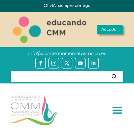
OlivIA, siempre contigo
Acceder
info@cancermamametastasico.es