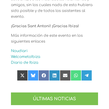
amigos, sin los cuales nada de esto hubiera
sido posible y de todos los asistentes al
evento.
¡Gracias Sant Antoni! ¡Gracias Ibiza!
Más información de este evento en los
siguientes enlaces
Noudiari
WelcometoIbiza
Diario de Ibiza
Compartir
Compartir
Compartir
Compartir
Compartir
Compartir
Compartir
en
en
en
en
en
en
en
X
Bluesky
Facebook
LinkedIn
Email
WhatsApp
Telegram
(Twitter)
ÚLTIMAS NOTICIAS