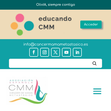
OlivIA, siempre contigo
Acceder
info@cancermamametastasico.es