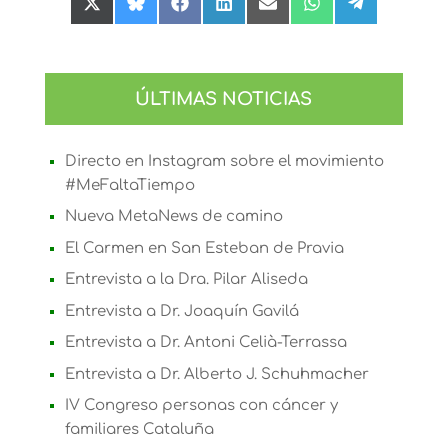
Compartir
Compartir
Compartir
Compartir
Compartir
Compartir
Compartir
en
en
en
en
en
en
en
X
Bluesky
Facebook
LinkedIn
Email
WhatsApp
Telegram
(Twitter)
ÚLTIMAS NOTICIAS
Directo en Instagram sobre el movimiento
#MeFaltaTiempo
Nueva MetaNews de camino
El Carmen en San Esteban de Pravia
Entrevista a la Dra. Pilar Aliseda
Entrevista a Dr. Joaquín Gavilá
Entrevista a Dr. Antoni Celià-Terrassa
Entrevista a Dr. Alberto J. Schuhmacher
IV Congreso personas con cáncer y
familiares Cataluña