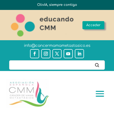
OlivIA, siempre contigo
Acceder
info@cancermamametastasico.es