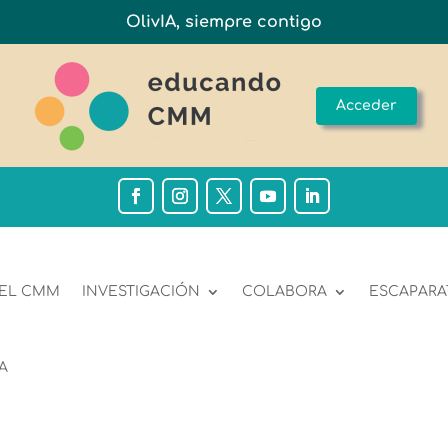
OlivIA, siempre contigo
Acceder
 EL CMM
INVESTIGACIÓN
COLABORA
ESCAPARA
A