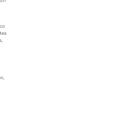
sin
das
tes
s,
s,