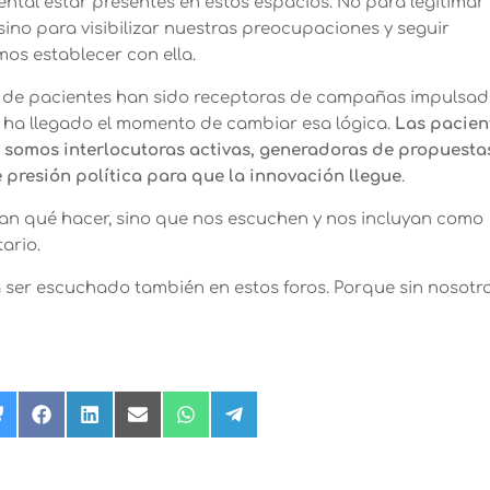
l estar presentes en estos espacios. No para legitimar 
sino para visibilizar nuestras preocupaciones y seguir
mos establecer con ella.
s de pacientes han sido receptoras de campañas impulsa
 ha llegado el momento de cambiar esa lógica.
Las pacien
 somos interlocutoras activas, generadoras de propuesta
presión política para que la innovación llegue
.
igan qué hacer, sino que nos escuchen y nos incluyan como
ario.
ser escuchado también en estos foros. Porque sin nosotra
rtir
Compartir
Compartir
Compartir
Compartir
Compartir
Compartir
en
en
en
en
en
en
Bluesky
Facebook
LinkedIn
Email
WhatsApp
Telegram
r)