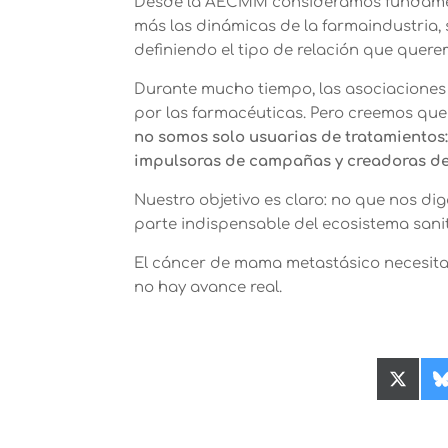
Desde la AECMM consideramos fundamenta
más las dinámicas de la farmaindustria, 
definiendo el tipo de relación que quere
Durante mucho tiempo, las asociacione
por las farmacéuticas. Pero creemos que
no somos solo usuarias de tratamientos:
impulsoras de campañas y creadoras de 
Nuestro objetivo es claro: no que nos d
parte indispensable del ecosistema sanit
El cáncer de mama metastásico necesita 
no hay avance real.
Compa
en
X
(Twitte