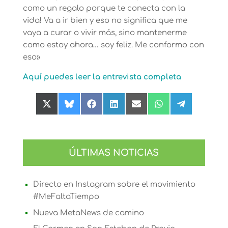
como un regalo porque te conecta con la
vida! Va a ir bien y eso no significa que me
vaya a curar o vivir más, sino mantenerme
como estoy ahora… soy feliz. Me conformo con
eso»
Aquí puedes leer la entrevista completa
Compartir
Compartir
Compartir
Compartir
Compartir
Compartir
Compartir
en
en
en
en
en
en
en
X
Bluesky
Facebook
LinkedIn
Email
WhatsApp
Telegram
(Twitter)
ÚLTIMAS NOTICIAS
Directo en Instagram sobre el movimiento
#MeFaltaTiempo
Nueva MetaNews de camino