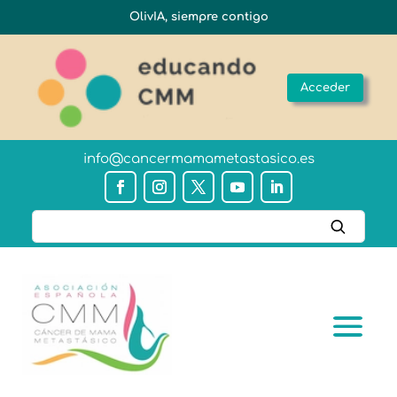
OlivIA, siempre contigo
Acceder
info@cancermamametastasico.es