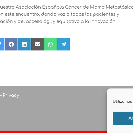
 nuestra Asociación Española Cáncer de Mama Metastásico
este encuentro, dando voz a todas las pacientes y
ción y del acceso ágil y equitativo a la innovación
rtir
Compartir
Compartir
Compartir
Compartir
Compartir
Compartir
en
en
en
en
en
en
Bluesky
Facebook
LinkedIn
Email
WhatsApp
Telegram
r)
–
Privacy
Utilizamos 
A