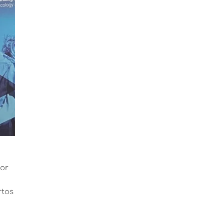
por
rtos