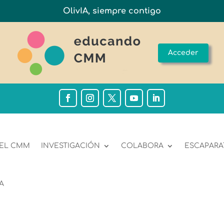
OlivIA, siempre contigo
Acceder
 EL CMM
INVESTIGACIÓN
COLABORA
ESCAPARA
A