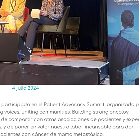
4 julio 2024
 participado en el Patient Advocacy Summit, organizado 
g voices, uniting communities: Building strong oncoloy
 de compartir con otras asociaciones de pacientes y expe
as, y de poner en valor nuestra labor incansable para dar
s pacientes con cáncer de mama metastásico.