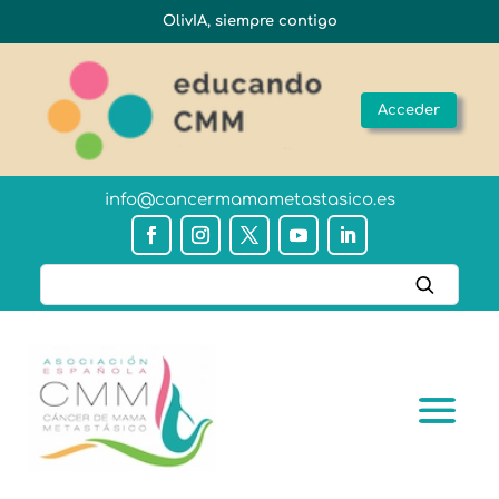
OlivIA, siempre contigo
Acceder
info@cancermamametastasico.es