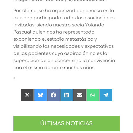
Por último, se ha organizado una mesa en la
que han participado todas las asociaciones
invitadas, siendo nuestra socia Yolanda
Pascual quien nos ha representado
exponiendo el estadio metastásico y
visibilizando las necesidades y expectativas
de las pacientes cuya aspiración no es la
superación de un cáncer sino la convivencia
con el mismo durante muchos años
*
Compartir
Compartir
Compartir
Compartir
Compartir
Compartir
Compartir
en
en
en
en
en
en
en
X
Bluesky
Facebook
LinkedIn
Email
WhatsApp
Telegram
(Twitter)
ÚLTIMAS NOTICIAS