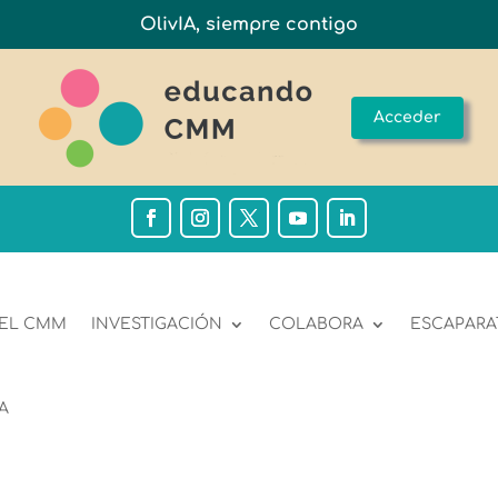
OlivIA, siempre contigo
Acceder
 EL CMM
INVESTIGACIÓN
COLABORA
ESCAPARA
A