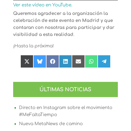
Ver este vídeo en YouTube
.
Queremos agradecer a la organización la
celebración de este evento en Madrid y que
contaran con nosotras para participar y dar
visibilidad a esta realidad
.
¡Hasta la próxima!
Compartir
Compartir
Compartir
Compartir
Compartir
Compartir
Compartir
en
en
en
en
en
en
en
X
Bluesky
Facebook
LinkedIn
Email
WhatsApp
Telegram
(Twitter)
ÚLTIMAS NOTICIAS
Directo en Instagram sobre el movimiento
#MeFaltaTiempo
Nueva MetaNews de camino