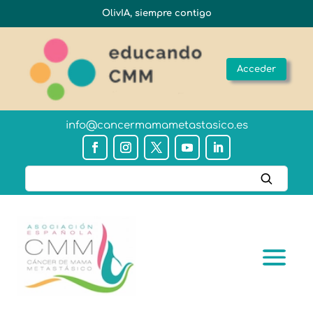
OlivIA, siempre contigo
Acceder
info@cancermamametastasico.es