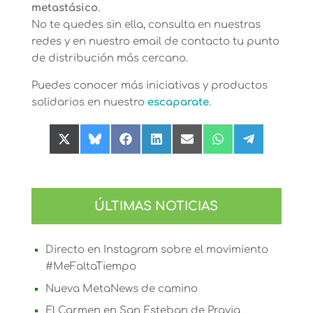
metastásico
.
No te quedes sin ella, consulta en nuestras
redes y en nuestro email de contacto tu punto
de distribución más cercano.
Puedes conocer más iniciativas y productos
solidarios en nuestro
escaparate
.
Compartir
Compartir
Compartir
Compartir
Compartir
Compartir
Compartir
en
en
en
en
en
en
en
X
Bluesky
Facebook
LinkedIn
Email
WhatsApp
Telegram
(Twitter)
ÚLTIMAS NOTICIAS
Directo en Instagram sobre el movimiento
#MeFaltaTiempo
Nueva MetaNews de camino
El Carmen en San Esteban de Pravia