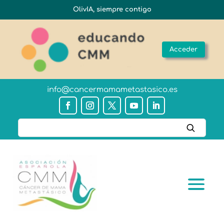
OlivIA, siempre contigo
Acceder
info@cancermamametastasico.es