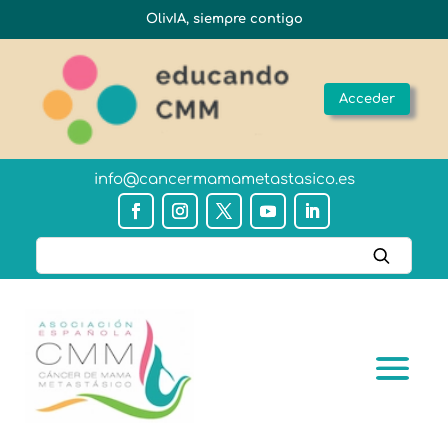
OlivIA, siempre contigo
Acceder
info@cancermamametastasico.es