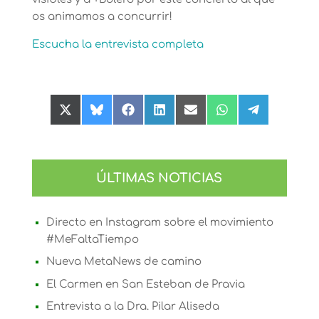
os animamos a concurrir!
Escucha la entrevista completa
Compartir
Compartir
Compartir
Compartir
Compartir
Compartir
Compartir
en
en
en
en
en
en
en
X
Bluesky
Facebook
LinkedIn
Email
WhatsApp
Telegram
(Twitter)
ÚLTIMAS NOTICIAS
Directo en Instagram sobre el movimiento
#MeFaltaTiempo
Nueva MetaNews de camino
El Carmen en San Esteban de Pravia
Entrevista a la Dra. Pilar Aliseda