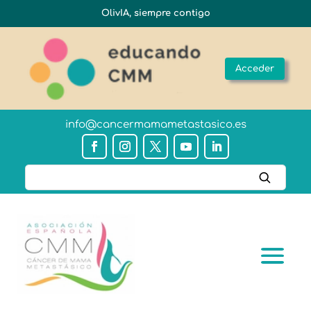
OlivIA, siempre contigo
Acceder
info@cancermamametastasico.es