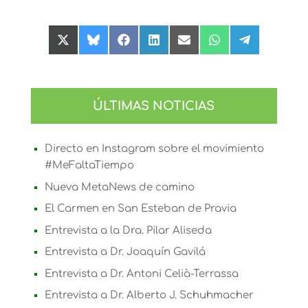
Compartir
Compartir
Compartir
Compartir
Compartir
Compartir
Compartir
en
en
en
en
en
en
en
X
Bluesky
Facebook
LinkedIn
Email
WhatsApp
Telegram
(Twitter)
ÚLTIMAS NOTICIAS
Directo en Instagram sobre el movimiento
#MeFaltaTiempo
Nueva MetaNews de camino
El Carmen en San Esteban de Pravia
Entrevista a la Dra. Pilar Aliseda
Entrevista a Dr. Joaquín Gavilá
Entrevista a Dr. Antoni Celià-Terrassa
Entrevista a Dr. Alberto J. Schuhmacher