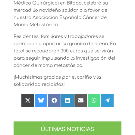
Médico Quirúrgico) en Bilbao, celebró su
mercadillo navideño solidario a favor de
nuestra Asociación Española Cáncer de
Mama Metastásico.
Residentes, familiares y trabajadores se
acercaron a aportar su granito de arena. En
total se recaudaron 300 euros que servirán
para seguir impulsando la investigación del
cáncer de mama metastásico.
¡Muchísimas gracias por el cariño y la
solidaridad recibidas!
Compartir
Compartir
Compartir
Compartir
Compartir
Compartir
Compartir
en
en
en
en
en
en
en
X
Bluesky
Facebook
LinkedIn
Email
WhatsApp
Telegram
(Twitter)
ÚLTIMAS NOTICIAS