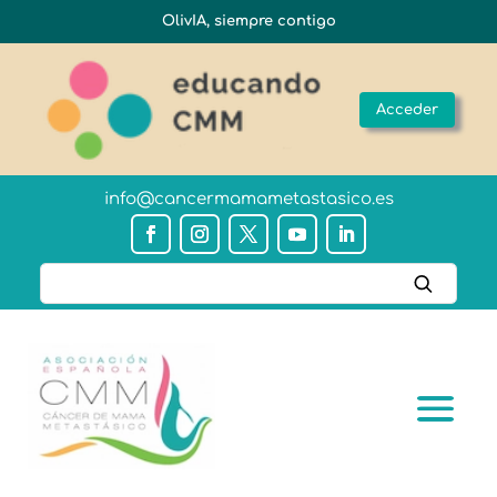
OlivIA, siempre contigo
Acceder
info@cancermamametastasico.es