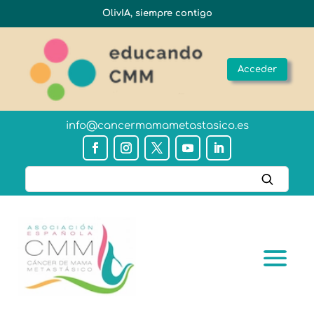
OlivIA, siempre contigo
Acceder
info@cancermamametastasico.es