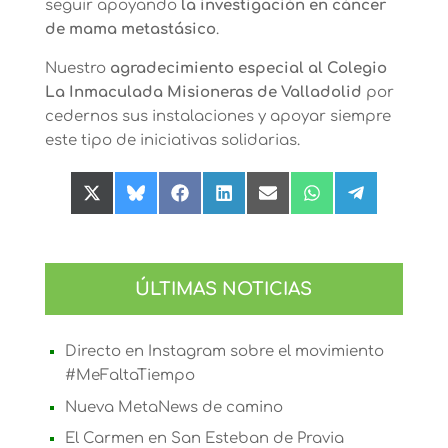
seguir apoyando
la investigación en cáncer
de mama metastásico
.
Nuestro
agradecimiento especial al Colegio
La Inmaculada Misioneras de Valladolid
por
cedernos sus instalaciones y apoyar siempre
este tipo de iniciativas solidarias.
Compartir
Compartir
Compartir
Compartir
Compartir
Compartir
Compartir
en
en
en
en
en
en
en
X
Bluesky
Facebook
LinkedIn
Email
WhatsApp
Telegram
(Twitter)
ÚLTIMAS NOTICIAS
Directo en Instagram sobre el movimiento
#MeFaltaTiempo
Nueva MetaNews de camino
El Carmen en San Esteban de Pravia