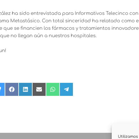
lez ha sido entrevistada para Informativos Telecinco con
ama Metastásico. Con total sinceridad ha relatado como e
de que se financien los fármacos y tratamientos innovadore
que no llegan aún a nuestros hospitales.
un!
rtir
Compartir
Compartir
Compartir
Compartir
Compartir
Compartir
en
en
en
en
en
en
Bluesky
Facebook
LinkedIn
Email
WhatsApp
Telegram
r)
Utilizamos 