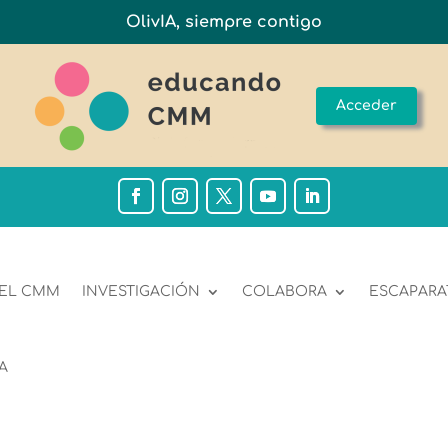
OlivIA, siempre contigo
Acceder
 EL CMM
INVESTIGACIÓN
COLABORA
ESCAPARA
A