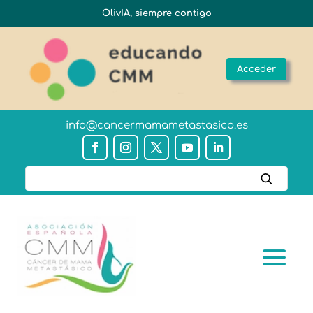
OlivIA, siempre contigo
Acceder
info@cancermamametastasico.es