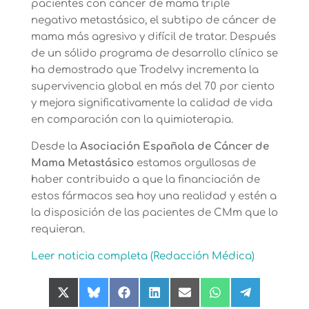
pacientes con cáncer de mama triple
negativo metastásico, el subtipo de cáncer de
mama más agresivo y difícil de tratar. Después
de un sólido programa de desarrollo clínico se
ha demostrado que Trodelvy incrementa la
supervivencia global en más del 70 por ciento
y mejora significativamente la calidad de vida
en comparación con la quimioterapia.
Desde la
Asociación Española de Cáncer de
Mama Metastásico
estamos orgullosas de
haber contribuido a que la financiación de
estos fármacos sea hoy una realidad y estén a
la disposición de las pacientes de CMm que lo
requieran.
Leer noticia completa (Redacción Médica)
Compartir
Compartir
Compartir
Compartir
Compartir
Compartir
Compartir
en
en
en
en
en
en
en