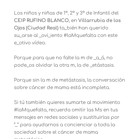
Los niños y niñas de 1º, 2º y 3º de Infantil del
CEIP RUFINO BLANCO
, en
Villarrubia de los
Ojos (Ciudad Real)
ta_bién han querido
su_arse al _ovi_iento #laMquefalta con este
e_otivo vídeo.
Porque para que no falte la m de _a_á, no
pode_os olvidar la otra m, la de _etástasis.
Porque sin la m de metástasis, la conversación
sobre cáncer de mama está incompleta.
Si tú también quieres sumarte al movimiento
#laMquefalta, recuerda omitir las Ms en tus
mensajes en redes sociales y sustituirlas por
“_” para ayudarnos a concienciar a toda la
sociedad sobre el cáncer de mama