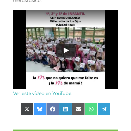
metastásico.
Ver este vídeo en YouTube
.
Compartir
Compartir
Compartir
Compartir
Compartir
Compartir
Compartir
en
en
en
en
en
en
en
X
Bluesky
Facebook
LinkedIn
Email
WhatsApp
Telegram
(Twitter)