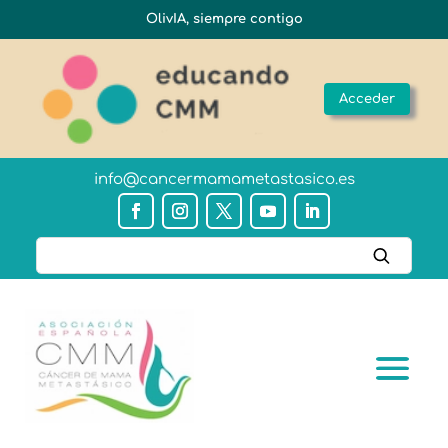
OlivIA, siempre contigo
Acceder
info@cancermamametastasico.es