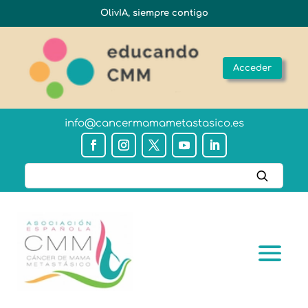
OlivIA, siempre contigo
Acceder
info@cancermamametastasico.es