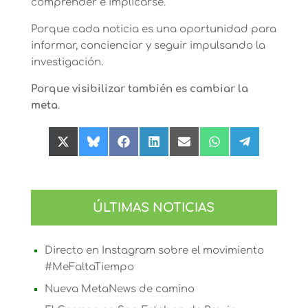
comprender e implicarse.
Porque cada noticia es una oportunidad para
informar, concienciar y seguir impulsando la
investigación.
Porque visibilizar también es cambiar la
meta
.
Compartir
Compartir
Compartir
Compartir
Compartir
Compartir
Compartir
en
en
en
en
en
en
en
X
Bluesky
Facebook
LinkedIn
Email
WhatsApp
Telegram
(Twitter)
ÚLTIMAS NOTICIAS
Directo en Instagram sobre el movimiento
#MeFaltaTiempo
Nueva MetaNews de camino