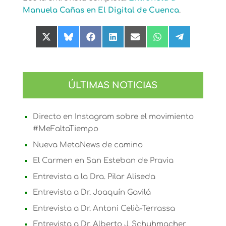
Manuela Cañas en El Digital de Cuenca
.
Compartir
Compartir
Compartir
Compartir
Compartir
Compartir
Compartir
en
en
en
en
en
en
en
X
Bluesky
Facebook
LinkedIn
Email
WhatsApp
Telegram
(Twitter)
ÚLTIMAS NOTICIAS
Directo en Instagram sobre el movimiento
#MeFaltaTiempo
Nueva MetaNews de camino
El Carmen en San Esteban de Pravia
Entrevista a la Dra. Pilar Aliseda
Entrevista a Dr. Joaquín Gavilá
Entrevista a Dr. Antoni Celià-Terrassa
Entrevista a Dr. Alberto J. Schuhmacher