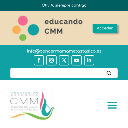
OlivIA, siempre contigo
Acceder
info@cancermamametastasico.es