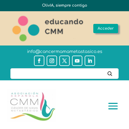
OlivIA, siempre contigo
Acceder
info@cancermamametastasico.es