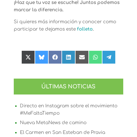
¡Haz que tu voz se escuche! Juntos podemos
marcar la diferencia.
Si quieres más información y conocer como
participar te dejamos este
folleto
.
Compartir
Compartir
Compartir
Compartir
Compartir
Compartir
Compartir
en
en
en
en
en
en
en
X
Bluesky
Facebook
LinkedIn
Email
WhatsApp
Telegram
(Twitter)
ÚLTIMAS NOTICIAS
Directo en Instagram sobre el movimiento
#MeFaltaTiempo
Nueva MetaNews de camino
El Carmen en San Esteban de Pravia