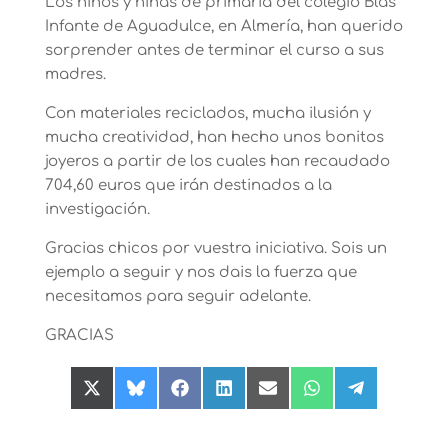
Los niños y niñas de primaria del colegio Blas
Infante de Aguadulce, en Almería, han querido
sorprender antes de terminar el curso a sus
madres.
Con materiales reciclados, mucha ilusión y
mucha creatividad, han hecho unos bonitos
joyeros a partir de los cuales han recaudado
704,60 euros que irán destinados a la
investigación.
Gracias chicos por vuestra iniciativa. Sois un
ejemplo a seguir y nos dais la fuerza que
necesitamos para seguir adelante.
GRACIAS
Compartir
Compartir
Compartir
Compartir
Compartir
Compartir
Compartir
en
en
en
en
en
en
en
X
Bluesky
Facebook
LinkedIn
Email
WhatsApp
Telegram
(Twitter)