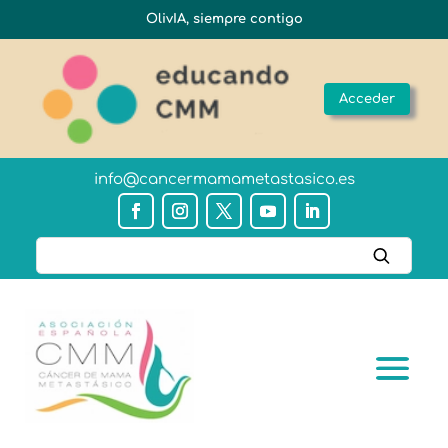
OlivIA, siempre contigo
Acceder
info@cancermamametastasico.es