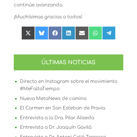
continúe avanzando.
¡Muchísimas gracias a todos!
Compartir
Compartir
Compartir
Compartir
Compartir
Compartir
Compartir
en
en
en
en
en
en
en
X
Bluesky
Facebook
LinkedIn
Email
WhatsApp
Telegram
(Twitter)
ÚLTIMAS NOTICIAS
Directo en Instagram sobre el movimiento
#MeFaltaTiempo
Nueva MetaNews de camino
El Carmen en San Esteban de Pravia
Entrevista a la Dra. Pilar Aliseda
Entrevista a Dr. Joaquín Gavilá