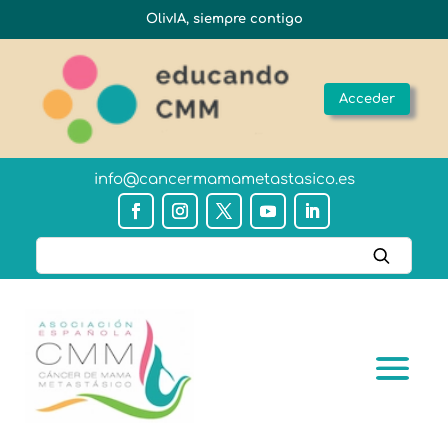
OlivIA, siempre contigo
Acceder
info@cancermamametastasico.es