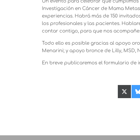
Un evento para celebrar que cumplimos 6 
Investigación en Cáncer de Mama Metastá
experiencias. Habrá más de 150 invitados,
los profesionales y las pacientes. Habla
contar contigo, para que nos acompañes 
Todo ello es posible gracias al apoyo o
Menarini; y apoyo bronce de Lilly, MSD, No
En breve publicaremos el formulario de 
Compa
en
X
(Twitte