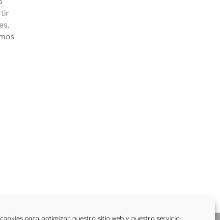
a
tir
es,
emos
cookies para optimizar nuestro sitio web y nuestro servicio.