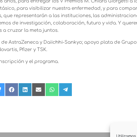
años, para entregar los V Premios M. Chiara Giorgetti a l
sico, para visibilizar nuestra enfermedad, y para compar
 que representarán a las instituciones, las administracion
remos de investigación, colaboración, futuro y vida. Y quer
a cruzar la meta juntos.
ro de AstraZeneca y Daiichhi-Sankyo; apoyo plata de Grupo
vartis, Pfizer y TSK.
inscripción y el programa.
rtir
Compartir
Compartir
Compartir
Compartir
Compartir
Compartir
en
en
en
en
en
en
Bluesky
Facebook
LinkedIn
Email
WhatsApp
Telegram
r)
Utilizamos 