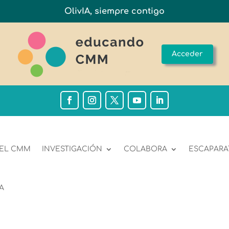
OlivIA, siempre contigo
Acceder
 EL CMM
INVESTIGACIÓN
COLABORA
ESCAPARA
A