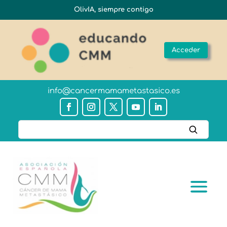
OlivIA, siempre contigo
Acceder
info@cancermamametastasico.es