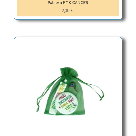
Pulsera F**K CANCER
2,00
€