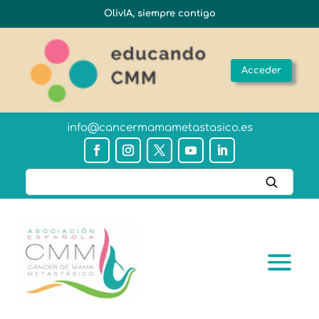
OlivIA, siempre contigo
Acceder
info@cancermamametastasico.es