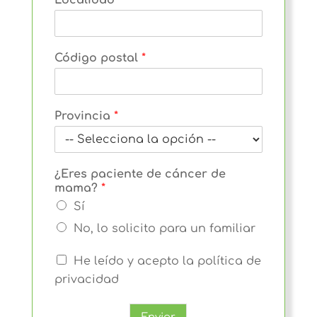
Código postal
*
u
Provincia
*
n
*
q
u
¿Eres paciente de cáncer de
e
mama?
*
Sí
No, lo solicito para un familiar
He leído y acepto la política de
privacidad