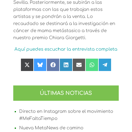
Sevilla. Posteriormente, se subirán a las
plataformas con las que trabajan estos
artistas y se pondrán a la venta. Lo
recaudado se destinará a la investigación en
cáncer de mama metástasico a través de
nuestro premio Chiara Giorgetti.
Aquí puedes escuchar la entrevista completa
Compartir
Compartir
Compartir
Compartir
Compartir
Compartir
Compartir
en
en
en
en
en
en
en
X
Bluesky
Facebook
LinkedIn
Email
WhatsApp
Telegram
(Twitter)
ÚLTIMAS NOTICIAS
Directo en Instagram sobre el movimiento
#MeFaltaTiempo
Nueva MetaNews de camino