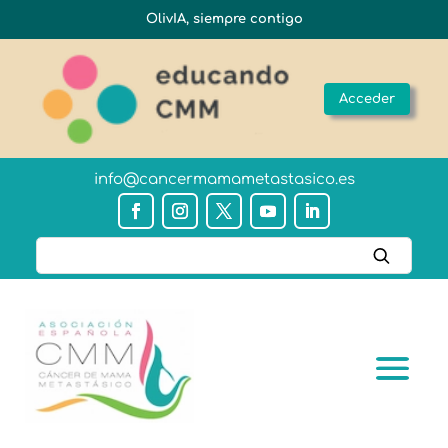
OlivIA, siempre contigo
Acceder
info@cancermamametastasico.es