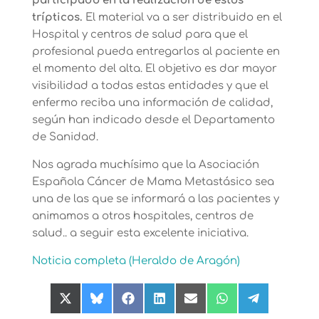
participado en la realización de estos
trípticos.
El material va a ser distribuido en el
Hospital y centros de salud para que el
profesional pueda entregarlos al paciente en
el momento del alta. El objetivo es dar mayor
visibilidad a todas estas entidades y que el
enfermo reciba una información de calidad,
según han indicado desde el Departamento
de Sanidad.
Nos agrada muchísimo que la Asociación
Española Cáncer de Mama Metastásico sea
una de las que se informará a las pacientes y
animamos a otros hospitales, centros de
salud.. a seguir esta excelente iniciativa.
Noticia completa (Heraldo de Aragón)
Compartir
Compartir
Compartir
Compartir
Compartir
Compartir
Compartir
en
en
en
en
en
en
en