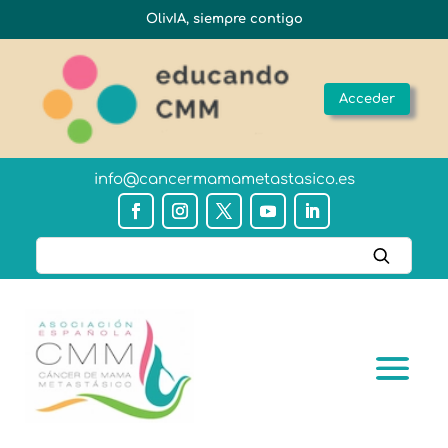
OlivIA, siempre contigo
Acceder
info@cancermamametastasico.es