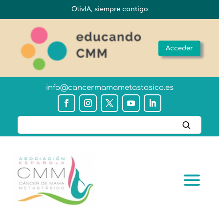
OlivIA, siempre contigo
Acceder
info@cancermamametastasico.es