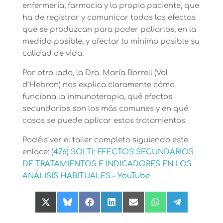
enfermería, farmacia y la propia paciente, que
ha de registrar y comunicar todos los efectos
que se produzcan para poder paliarlos, en la
medida posible, y afectar lo mínimo posible su
calidad de vida.
Por otro lado, la Dra. María Borrell (Val
d’Hebron) nos explica claramente cómo
funciona la inmunoterapia, qué efectos
secundarios son los más comunes y en qué
casos se puede aplicar estos tratamientos.
Podéis ver el taller completo siguiendo este
enlace:
(476) SOLTI: EFECTOS SECUNDARIOS
DE TRATAMIENTOS E INDICADORES EN LOS
ANÁLISIS HABITUALES – YouTube
Compartir
Compartir
Compartir
Compartir
Compartir
Compartir
Compartir
en
en
en
en
en
en
en
X
Bluesky
Facebook
LinkedIn
Email
WhatsApp
Telegram