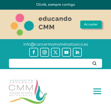
OlivIA, siempre contigo
Acceder
info@cancermamametastasico.es