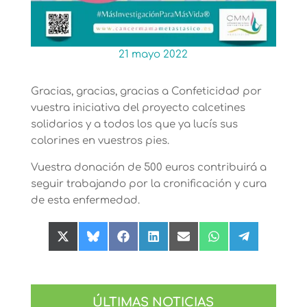
21 mayo 2022
Gracias, gracias, gracias a Confeticidad por
vuestra iniciativa del proyecto calcetines
solidarios y a todos los que ya lucís sus
colorines en vuestros pies.
Vuestra donación de 500 euros contribuirá a
seguir trabajando por la cronificación y cura
de esta enfermedad.
Compartir
Compartir
Compartir
Compartir
Compartir
Compartir
Compartir
en
en
en
en
en
en
en
X
Bluesky
Facebook
LinkedIn
Email
WhatsApp
Telegram
(Twitter)
ÚLTIMAS NOTICIAS