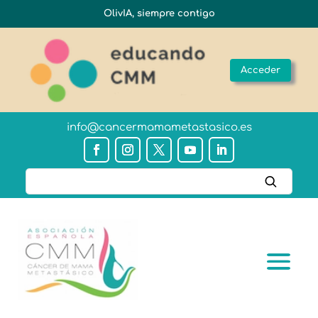
OlivIA, siempre contigo
Acceder
info@cancermamametastasico.es