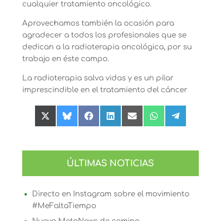
cualquier tratamiento oncológico.
Aprovechamos también la ocasión para
agradecer a todos los profesionales que se
dedican a la radioterapia oncológica, por su
trabajo en éste campo.
La radioterapia salva vidas y es un pilar
imprescindible en el tratamiento del cáncer
Compartir
Compartir
Compartir
Compartir
Compartir
Compartir
Compartir
en
en
en
en
en
en
en
X
Bluesky
Facebook
LinkedIn
Email
WhatsApp
Telegram
(Twitter)
ÚLTIMAS NOTICIAS
Directo en Instagram sobre el movimiento
#MeFaltaTiempo