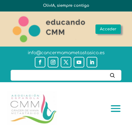
OlivIA, siempre contigo
Acceder
info@cancermamametastasico.es