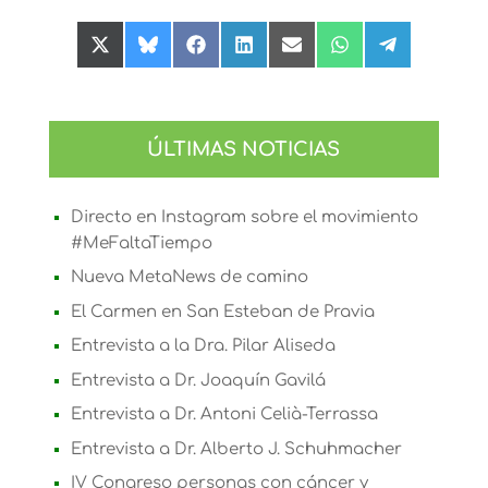
Compartir
Compartir
Compartir
Compartir
Compartir
Compartir
Compartir
en
en
en
en
en
en
en
X
Bluesky
Facebook
LinkedIn
Email
WhatsApp
Telegram
(Twitter)
ÚLTIMAS NOTICIAS
Directo en Instagram sobre el movimiento
#MeFaltaTiempo
Nueva MetaNews de camino
El Carmen en San Esteban de Pravia
Entrevista a la Dra. Pilar Aliseda
Entrevista a Dr. Joaquín Gavilá
Entrevista a Dr. Antoni Celià-Terrassa
Entrevista a Dr. Alberto J. Schuhmacher
IV Congreso personas con cáncer y