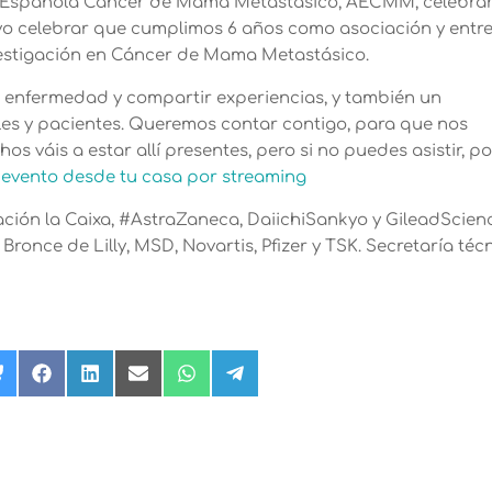
ón Española Cáncer de Mama Metastásico, AECMM, celebrar
ivo celebrar que cumplimos 6 años como asociación y entr
nvestigación en Cáncer de Mama Metastásico.
ra enfermedad y compartir experiencias, y también un
es y pacientes. Queremos contar contigo, para que nos
 váis a estar allí presentes, pero si no puedes asistir, po
l evento desde tu casa por streaming
ación la Caixa, #AstraZaneca, DaiichiSankyo y GileadScien
ronce de Lilly, MSD, Novartis, Pfizer y TSK. Secretaría téc
rtir
Compartir
Compartir
Compartir
Compartir
Compartir
Compartir
en
en
en
en
en
en
Bluesky
Facebook
LinkedIn
Email
WhatsApp
Telegram
r)