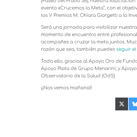
(Paseo del Prado 36), nuestra Asociaci
evento «Crucemos la Meta”, con el objet
los V Premios M. Chiara Giorgetti a la I
Será una jornada para visibilizar nuest
momento de encuentro entre profesional
acompañes a cruzar la meta juntos. Muchos
razón que sea, también puedes
seguir e
Todo ello, gracias al Apoyo Oro de Fund
Apoyo Plata de Grupo Menarini; y Apoyo B
Observatorio de la Salud (OdS)
¡¡Nos vemos mañana!!
Compa
en
X
(Twitte