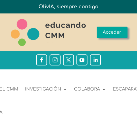
OlivIA, siempre contigo
Acceder
 EL CMM
INVESTIGACIÓN
COLABORA
ESCAPARA
A